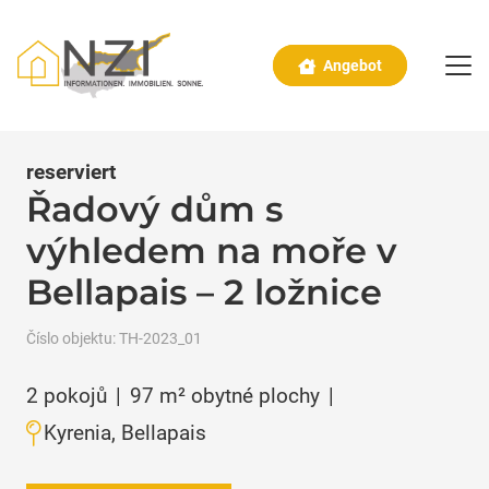
Angebot
reserviert
Řadový dům s
výhledem na moře v
Bellapais – 2 ložnice
Číslo objektu:
TH-2023_01
2
pokojů
|
97
m² obytné plochy
|
Kyrenia, Bellapais