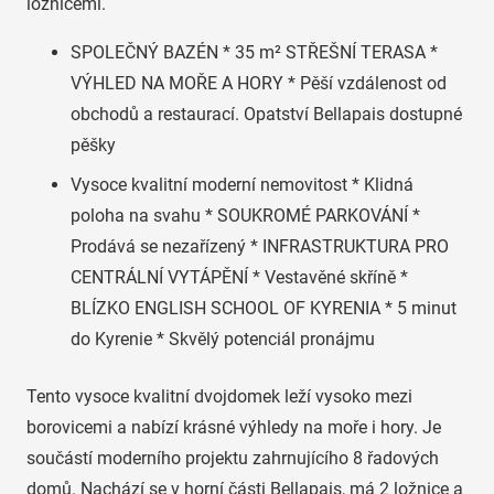
ložnicemi.
SPOLEČNÝ BAZÉN * 35 m² STŘEŠNÍ TERASA *
VÝHLED NA MOŘE A HORY * Pěší vzdálenost od
obchodů a restaurací. Opatství Bellapais dostupné
pěšky
Vysoce kvalitní moderní nemovitost * Klidná
poloha na svahu * SOUKROMÉ PARKOVÁNÍ *
Prodává se nezařízený * INFRASTRUKTURA PRO
CENTRÁLNÍ VYTÁPĚNÍ * Vestavěné skříně *
BLÍZKO ENGLISH SCHOOL OF KYRENIA * 5 minut
do Kyrenie * Skvělý potenciál pronájmu
Tento vysoce kvalitní dvojdomek leží vysoko mezi
borovicemi a nabízí krásné výhledy na moře i hory. Je
součástí moderního projektu zahrnujícího 8 řadových
domů. Nachází se v horní části Bellapais, má 2 ložnice a