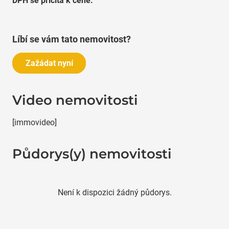
DPH se přičítá k ceně.
Líbí se vám tato nemovitost?
Zažádat nyní
Video nemovitosti
[immovideo]
Půdorys(y) nemovitosti
Není k dispozici žádný půdorys.