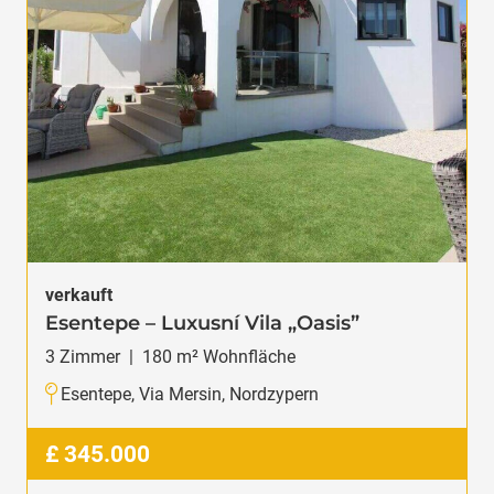
reserviert
Vila s 5 ložnicemi, zcela exkluzivní
Tatlisu
5
Zimmer
|
275
m² Wohnfläche
£
339.950