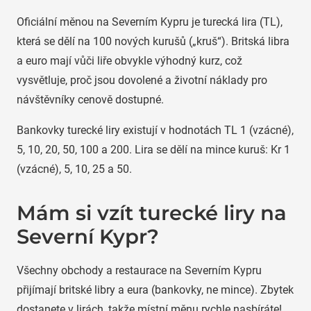
Oficiální měnou na Severním Kypru je turecká lira (TL),
která se dělí na 100 nových kurušů („kruš“). Britská libra
a euro mají vůči liře obvykle výhodný kurz, což
vysvětluje, proč jsou dovolené a životní náklady pro
návštěvníky cenově dostupné.
Bankovky turecké liry existují v hodnotách TL 1 (vzácné),
5, 10, 20, 50, 100 a 200. Lira se dělí na mince kuruš: Kr 1
(vzácné), 5, 10, 25 a 50.
Mám si vzít turecké liry na
Severní Kypr?
Všechny obchody a restaurace na Severním Kypru
přijímají britské libry a eura (bankovky, ne mince). Zbytek
dostanete v lirách, takže místní měnu rychle nasbíráte!