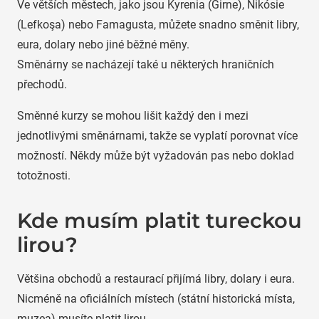
Ve větších městech, jako jsou Kyrenia (Girne), Nikósie
(Lefkoşa) nebo Famagusta, můžete snadno směnit libry,
eura, dolary nebo jiné běžné měny.
Směnárny se nacházejí také u některých hraničních
přechodů.
Směnné kurzy se mohou lišit každý den i mezi
jednotlivými směnárnami, takže se vyplatí porovnat více
možností. Někdy může být vyžadován pas nebo doklad
totožnosti.
Kde musím platit tureckou
lirou?
Většina obchodů a restaurací přijímá libry, dolary i eura.
Nicméně na oficiálních místech (státní historická místa,
muzea) musíte platit lirou.