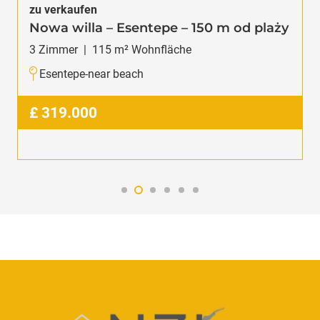
zu verkaufen
Nowa willa – Esentepe – 150 m od plaży
3
Zimmer
|
115
m² Wohnfläche
Esentepe-near beach
£
319.000