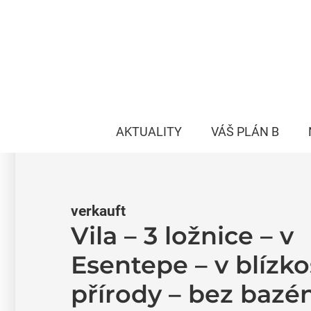
AKTUALITY
VÁŠ PLÁN B
verkauft
Vila – 3 ložnice – v
Esentepe – v blízko
přírody – bez bazé