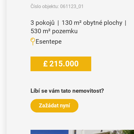
Číslo objektu:
061123_01
3
pokojů
|
130
m² obytné plochy
|
530
m² pozemku
Esentepe
£
215.000
Líbí se vám tato nemovitost?
Zažádat nyní