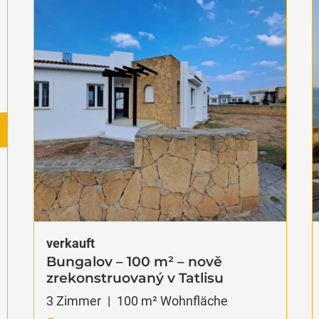
verkauft
Crystal Bay – Vila přímo u moře
3
Zimmer
|
125
m² Wohnfläche
Bahcelli, Nordzypern