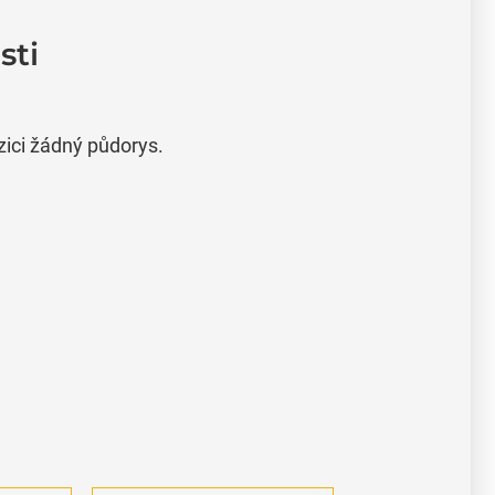
sti
zici žádný půdorys.