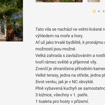
Tato vila se nachází ve velmi krásné 
výhledem na moře a hory.
Ať už jako trvalé bydliště, k pronájm
možnosti jsou možné.
Velká zahrada s zavlažováním a rostl
tvoří rámec světlé a příjemné vily.
Zvenčí je ohraničena přírodním kame
Velké terasy, jedna na střeše, jedna p
život venku, jak je v NC obvyklé.
Plně vybavená kuchyň se samostatn
3 ložnice, všechny v 1. patře.
1 toaleta pro hosty v přízemí.