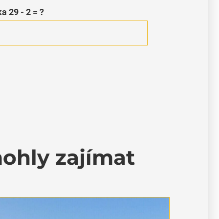
zka
29 - 2 = ?
mohly zajímat