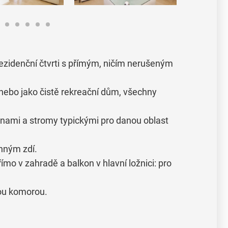
rezidenční čtvrti s přímým, ničím nerušeným
u nebo jako čistě rekreační dům, všechny
inami a stromy typickými pro danou oblast
nným zdí.
římo v zahradě a balkon v hlavní ložnici: pro
ou komorou.