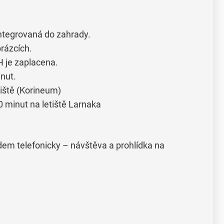
ntegrovaná do zahrady.
brázcích.
H je zaplacena.
nut.
řiště (Korineum)
0 minut na letiště Larnaka
em telefonicky – návštěva a prohlídka na