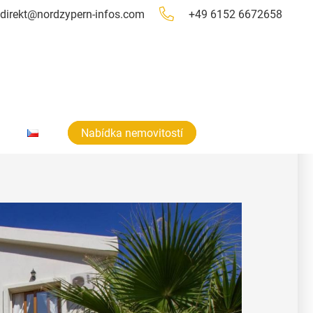
direkt@nordzypern-infos.com
+49 6152 6672658
Nabídka nemovitostí