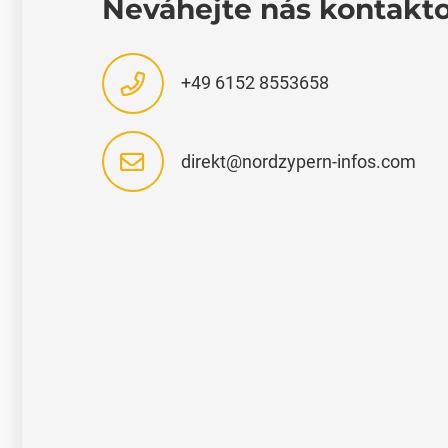
Neváhejte nás kontakt
+49 6152 8553658
direkt@nordzypern-infos.com