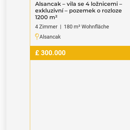
emi –
loze
verkauft
Bungalov – 100 m² – nově
zrekonstruovaný v Tatlisu
3
Zimmer
|
100
m² Wohnfläche