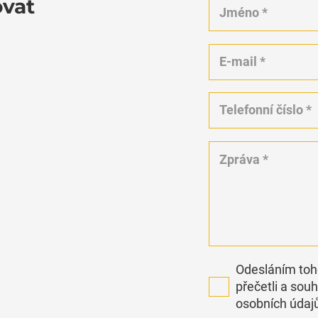
ovat
Odesláním toho
přečetli a sou
osobních údaj