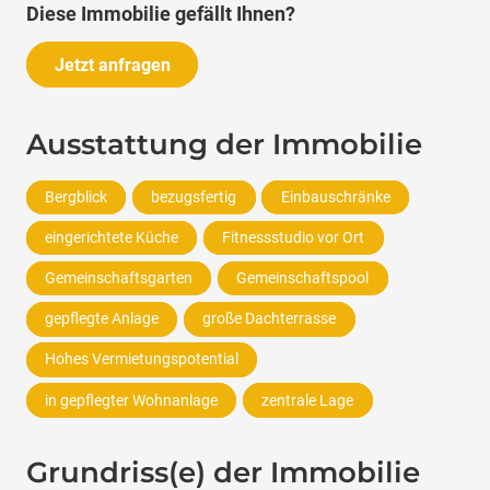
Diese Immobilie gefällt Ihnen?
Jetzt anfragen
Ausstattung der Immobilie
Bergblick
bezugsfertig
Einbauschränke
eingerichtete Küche
Fitnessstudio vor Ort
Gemeinschaftsgarten
Gemeinschaftspool
gepflegte Anlage
große Dachterrasse
Hohes Vermietungspotential
in gepflegter Wohnanlage
zentrale Lage
Grundriss(e) der Immobilie