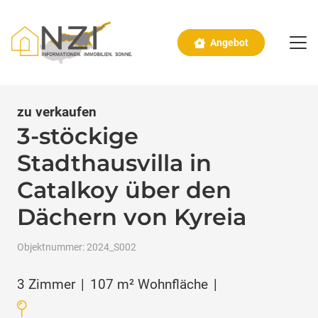
Angebot
zu verkaufen
3-stöckige
Stadthausvilla in
Catalkoy über den
Dächern von Kyreia
Objektnummer:
2024_S002
3
Zimmer
|
107
m² Wohnfläche
|