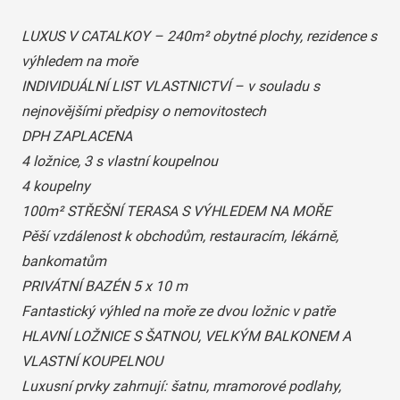
LUXUS V CATALKOY – 240m² obytné plochy, rezidence s
výhledem na moře
INDIVIDUÁLNÍ LIST VLASTNICTVÍ – v souladu s
nejnovějšími předpisy o nemovitostech
DPH ZAPLACENA
4 ložnice, 3 s vlastní koupelnou
4 koupelny
100m² STŘEŠNÍ TERASA S VÝHLEDEM NA MOŘE
Pěší vzdálenost k obchodům, restauracím, lékárně,
bankomatům
PRIVÁTNÍ BAZÉN 5 x 10 m
Fantastický výhled na moře ze dvou ložnic v patře
HLAVNÍ LOŽNICE S ŠATNOU, VELKÝM BALKONEM A
VLASTNÍ KOUPELNOU
Luxusní prvky zahrnují: šatnu, mramorové podlahy,