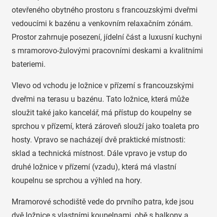
otevřeného obytného prostoru s francouzskými dveřmi
vedoucími k bazénu a venkovním relaxačním zónám.
Prostor zahrnuje posezení, jídelní část a luxusní kuchyni
s mramorovo-žulovými pracovními deskami a kvalitními
bateriemi.
Vlevo od vchodu je ložnice v přízemí s francouzskými
dveřmi na terasu u bazénu. Tato ložnice, která může
sloužit také jako kancelář, má přístup do koupelny se
sprchou v přízemí, která zároveň slouží jako toaleta pro
hosty. Vpravo se nacházejí dvě praktické místnosti:
sklad a technická místnost. Dále vpravo je vstup do
druhé ložnice v přízemí (vzadu), která má vlastní
koupelnu se sprchou a výhled na hory.
Mramorové schodiště vede do prvního patra, kde jsou
dvě ložnice s vlastními koupelnami, obě s balkony a