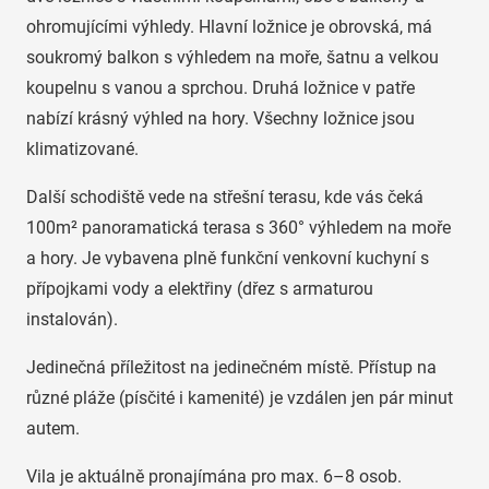
ohromujícími výhledy. Hlavní ložnice je obrovská, má
soukromý balkon s výhledem na moře, šatnu a velkou
koupelnu s vanou a sprchou. Druhá ložnice v patře
nabízí krásný výhled na hory. Všechny ložnice jsou
klimatizované.
Další schodiště vede na střešní terasu, kde vás čeká
100m² panoramatická terasa s 360° výhledem na moře
a hory. Je vybavena plně funkční venkovní kuchyní s
přípojkami vody a elektřiny (dřez s armaturou
instalován).
Jedinečná příležitost na jedinečném místě. Přístup na
různé pláže (písčité i kamenité) je vzdálen jen pár minut
autem.
Vila je aktuálně pronajímána pro max. 6–8 osob.