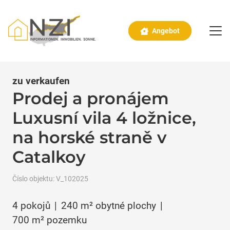
Angebot
zu verkaufen
Prodej a pronájem
Luxusní vila 4 ložnice,
na horské straně v
Catalkoy
Číslo objektu:
V_102025
4
pokojů
|
240
m² obytné plochy
|
700
m² pozemku